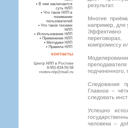
• В чем заключается
результат.
суть НЛП
• Что такое НЛП в
понимании
Многие приём
пользователей
например, для 
• Что такое техники
НЛП
Эффективно 
» Использование НЛП
переговорах,
• Применение НЛП
• Методики НЛП
компромиссу ил
• Правила НЛП
контакты
Моделирова
Центр НЛП в Ростове
преподавателя
8-951-834-55-58
подчиненного, 
rostov-nlp@mail.ru
Следование п
Главное – чёт
следовать инст
Успешно испо
государствен
человека – до