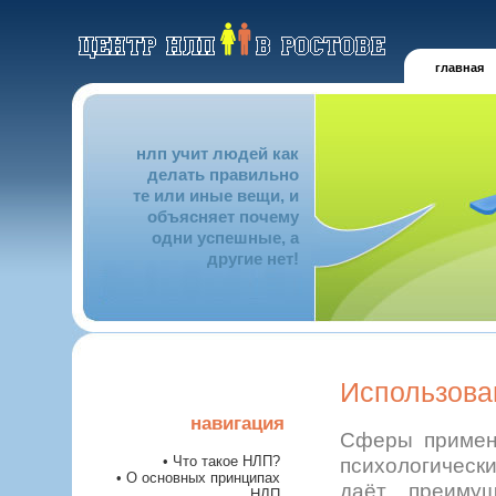
главная
нлп учит людей как
делать правильно
те или иные вещи, и
объясняет почему
одни успешные, а
другие нет!
Использова
навигация
Сферы примен
• Что такое НЛП?
психологическ
• О основных принципах
даёт преиму
НЛП